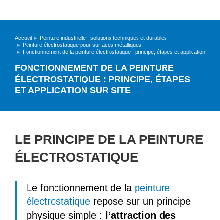
Accueil
Peinture industrielle : solutions techniques et durables
Vous êtes ici :
Peinture électrostatique pour surfaces métalliques
Fonctionnement de la peinture électrostatique : principe, étapes et application sur si
FONCTIONNEMENT DE LA PEINTURE
ÉLECTROSTATIQUE : PRINCIPE, ÉTAPES
ET APPLICATION SUR SITE
LE PRINCIPE DE LA PEINTURE
ÉLECTROSTATIQUE
Le fonctionnement de la
peinture
électrostatique
repose sur un principe
physique simple :
l’attraction des